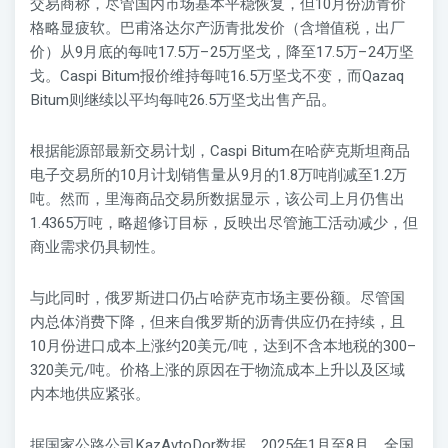
交易商称，尽管国内市场基本平稳恢复，但10月份沥青价
格略显疲软。巴甫洛达尔产沥青批发价（含增值税，出厂
价）从9月底的每吨17.5万–25万坚戈，降至17.5万–24万坚
戈。Caspi Bitum报价维持每吨16.5万坚戈不变，而Qazaq
Bitum则继续以平均每吨26.5万坚戈出售产品。
根据能源部最新交易计划，Caspi Bitum在哈萨克斯坦商品
电子交易所的10月计划销售量从9月的1.8万吨削减至1.2万
吨。然而，里海商品交易所数据显示，该公司上月仍售出
1.4365万吨，略超修订目标，反映出尽管施工活动减少，但
商业需求仍具韧性。
与此同时，俄罗斯进口仍占哈萨克市场主要份额。尽管国
内总体消费下降，但来自俄罗斯的沥青供应仍在持续，且
10月份进口成本上涨约20美元/吨，达到不含本地税的300–
320美元/吨。价格上涨的原因在于物流成本上升以及区域
内本地供应紧张。
据国家公路公司KazAvtoDor数据，2025年1月至8月，全国