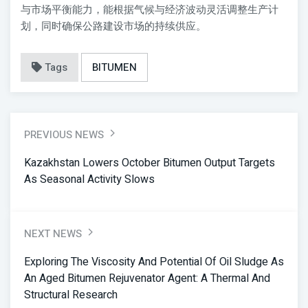
与市场平衡能力，能根据气候与经济波动灵活调整生产计
划，同时确保公路建设市场的持续供应。
Tags
BITUMEN
PREVIOUS NEWS
Kazakhstan Lowers October Bitumen Output Targets
As Seasonal Activity Slows
NEXT NEWS
Exploring The Viscosity And Potential Of Oil Sludge As
An Aged Bitumen Rejuvenator Agent: A Thermal And
Structural Research