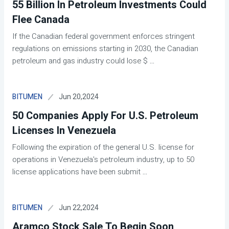
55 Billion In Petroleum Investments Could
Flee Canada
If the Canadian federal government enforces stringent
regulations on emissions starting in 2030, the Canadian
petroleum and gas industry could lose $
...
Jun 20,2024
BITUMEN
50 Companies Apply For U.S. Petroleum
Licenses In Venezuela
Following the expiration of the general U.S. license for
operations in Venezuela's petroleum industry, up to 50
license applications have been submit
...
Jun 22,2024
BITUMEN
Aramco Stock Sale To Begin Soon